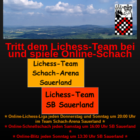
Tritt dem Lichess-Team bei
und spiele Online-Schach
⭐ Online-Lichess-Liga jeden Donnerstag und Sonntag um 20:00 Uhr
im Team Schach-Arena Sauerland ⭐
⭐ Online-Schnellschach jeden Samstag um 16:00 Uhr SB Sauerland
⭐
⭐ Online-Blitz jeden Sonntag um 13:30 Uhr SB Sauerland ⭐