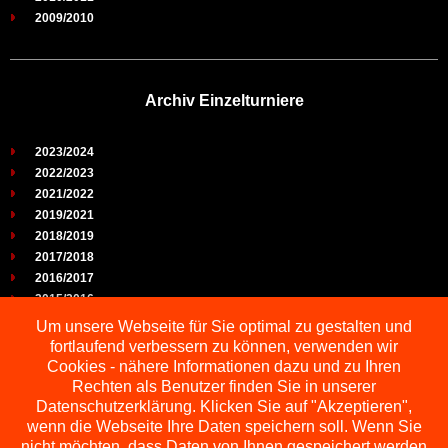
2009/2010
Archiv Einzelturniere
2023/2024
2022/2023
2021/2022
2019/2021
2018/2019
2017/2018
2016/2017
2015/2016
2014/2015
Um unsere Webseite für Sie optimal zu gestalten und
2013/2014
fortlaufend verbessern zu können, verwenden wir
2012/2013
Cookies - nähere Informationen dazu und zu Ihren
2011/2012
Rechten als Benutzer finden Sie in unserer
2010/2011
Datenschutzerklärung. Klicken Sie auf "Akzeptieren",
wenn die Webseite Ihre Daten speichern soll. Wenn Sie
2009/2010
nicht möchten, dass Daten von Ihnen gespeichert werden