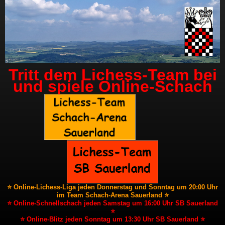
Tritt dem Lichess-Team bei
und spiele Online-Schach
⭐ Online-Lichess-Liga jeden Donnerstag und Sonntag um 20:00 Uhr
im Team Schach-Arena Sauerland ⭐
⭐ Online-Schnellschach jeden Samstag um 16:00 Uhr SB Sauerland
⭐
⭐ Online-Blitz jeden Sonntag um 13:30 Uhr SB Sauerland ⭐