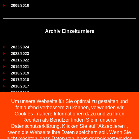
2009/2010
Archiv Einzelturniere
2023/2024
2022/2023
2021/2022
2019/2021
2018/2019
2017/2018
2016/2017
2015/2016
2014/2015
Um unsere Webseite für Sie optimal zu gestalten und
2013/2014
fortlaufend verbessern zu können, verwenden wir
2012/2013
Cookies - nähere Informationen dazu und zu Ihren
2011/2012
Rechten als Benutzer finden Sie in unserer
2010/2011
Datenschutzerklärung. Klicken Sie auf "Akzeptieren",
wenn die Webseite Ihre Daten speichern soll. Wenn Sie
2009/2010
nicht möchten, dass Daten von Ihnen gespeichert werden