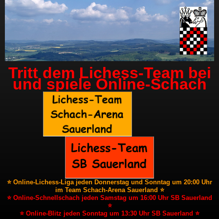
Tritt dem Lichess-Team bei
und spiele Online-Schach
⭐ Online-Lichess-Liga jeden Donnerstag und Sonntag um 20:00 Uhr
im Team Schach-Arena Sauerland ⭐
⭐ Online-Schnellschach jeden Samstag um 16:00 Uhr SB Sauerland
⭐
⭐ Online-Blitz jeden Sonntag um 13:30 Uhr SB Sauerland ⭐