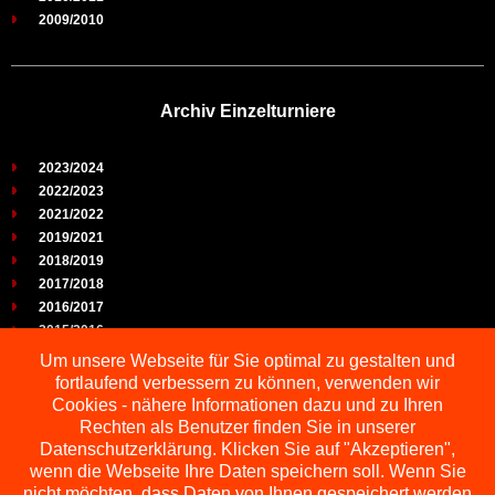
2009/2010
Archiv Einzelturniere
2023/2024
2022/2023
2021/2022
2019/2021
2018/2019
2017/2018
2016/2017
2015/2016
2014/2015
Um unsere Webseite für Sie optimal zu gestalten und
2013/2014
fortlaufend verbessern zu können, verwenden wir
2012/2013
Cookies - nähere Informationen dazu und zu Ihren
2011/2012
Rechten als Benutzer finden Sie in unserer
2010/2011
Datenschutzerklärung. Klicken Sie auf "Akzeptieren",
wenn die Webseite Ihre Daten speichern soll. Wenn Sie
2009/2010
nicht möchten, dass Daten von Ihnen gespeichert werden