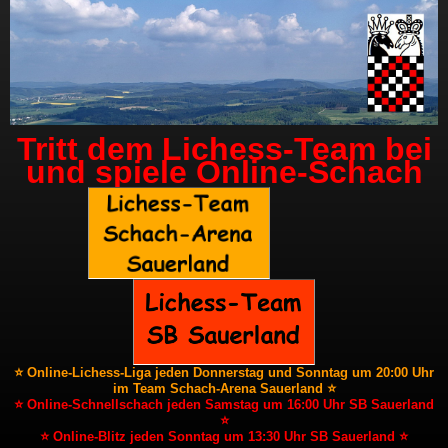
Tritt dem Lichess-Team bei
und spiele Online-Schach
⭐ Online-Lichess-Liga jeden Donnerstag und Sonntag um 20:00 Uhr
im Team Schach-Arena Sauerland ⭐
⭐ Online-Schnellschach jeden Samstag um 16:00 Uhr SB Sauerland
⭐
⭐ Online-Blitz jeden Sonntag um 13:30 Uhr SB Sauerland ⭐