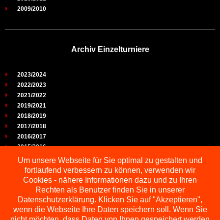
2009/2010
Archiv Einzelturniere
2023/2024
2022/2023
2021/2022
2019/2021
2018/2019
2017/2018
2016/2017
2015/2016
2014/2015
Um unsere Webseite für Sie optimal zu gestalten und
2013/2014
fortlaufend verbessern zu können, verwenden wir
2012/2013
Cookies - nähere Informationen dazu und zu Ihren
2011/2012
Rechten als Benutzer finden Sie in unserer
2010/2011
Datenschutzerklärung. Klicken Sie auf "Akzeptieren",
wenn die Webseite Ihre Daten speichern soll. Wenn Sie
2009/2010
nicht möchten, dass Daten von Ihnen gespeichert werden