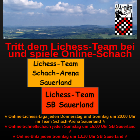
Tritt dem Lichess-Team bei
und spiele Online-Schach
⭐ Online-Lichess-Liga jeden Donnerstag und Sonntag um 20:00 Uhr
im Team Schach-Arena Sauerland ⭐
⭐ Online-Schnellschach jeden Samstag um 16:00 Uhr SB Sauerland
⭐
⭐ Online-Blitz jeden Sonntag um 13:30 Uhr SB Sauerland ⭐