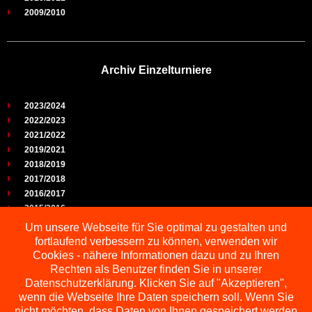
2009/2010
Archiv Einzelturniere
2023/2024
2022/2023
2021/2022
2019/2021
2018/2019
2017/2018
2016/2017
2015/2016
2014/2015
Um unsere Webseite für Sie optimal zu gestalten und
2013/2014
fortlaufend verbessern zu können, verwenden wir
2012/2013
Cookies - nähere Informationen dazu und zu Ihren
2011/2012
Rechten als Benutzer finden Sie in unserer
2010/2011
Datenschutzerklärung. Klicken Sie auf "Akzeptieren",
wenn die Webseite Ihre Daten speichern soll. Wenn Sie
2009/2010
nicht möchten, dass Daten von Ihnen gespeichert werden