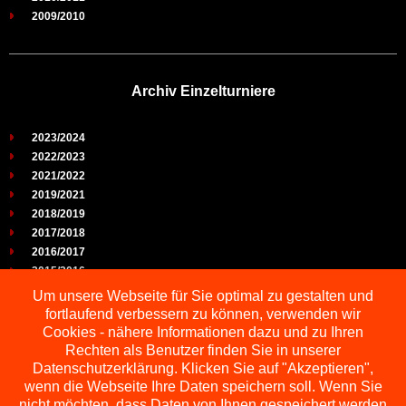
2009/2010
Archiv Einzelturniere
2023/2024
2022/2023
2021/2022
2019/2021
2018/2019
2017/2018
2016/2017
2015/2016
2014/2015
Um unsere Webseite für Sie optimal zu gestalten und
2013/2014
fortlaufend verbessern zu können, verwenden wir
2012/2013
Cookies - nähere Informationen dazu und zu Ihren
2011/2012
Rechten als Benutzer finden Sie in unserer
2010/2011
Datenschutzerklärung. Klicken Sie auf "Akzeptieren",
wenn die Webseite Ihre Daten speichern soll. Wenn Sie
2009/2010
nicht möchten, dass Daten von Ihnen gespeichert werden