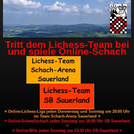
Tritt dem Lichess-Team bei
und spiele Online-Schach
⭐ Online-Lichess-Liga jeden Donnerstag und Sonntag um 20:00 Uhr
im Team Schach-Arena Sauerland ⭐
⭐ Online-Schnellschach jeden Samstag um 16:00 Uhr SB Sauerland
⭐
⭐ Online-Blitz jeden Sonntag um 13:30 Uhr SB Sauerland ⭐