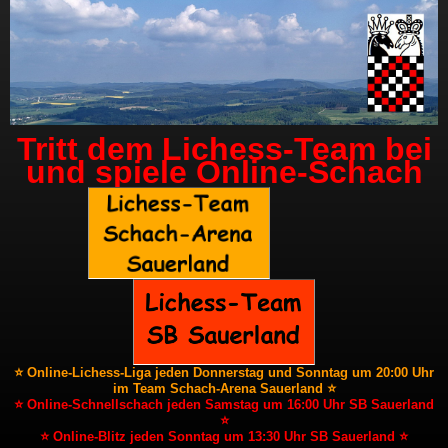
Tritt dem Lichess-Team bei
und spiele Online-Schach
⭐ Online-Lichess-Liga jeden Donnerstag und Sonntag um 20:00 Uhr
im Team Schach-Arena Sauerland ⭐
⭐ Online-Schnellschach jeden Samstag um 16:00 Uhr SB Sauerland
⭐
⭐ Online-Blitz jeden Sonntag um 13:30 Uhr SB Sauerland ⭐