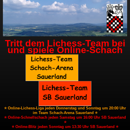
Tritt dem Lichess-Team bei
und spiele Online-Schach
⭐ Online-Lichess-Liga jeden Donnerstag und Sonntag um 20:00 Uhr
im Team Schach-Arena Sauerland ⭐
⭐ Online-Schnellschach jeden Samstag um 16:00 Uhr SB Sauerland
⭐
⭐ Online-Blitz jeden Sonntag um 13:30 Uhr SB Sauerland ⭐