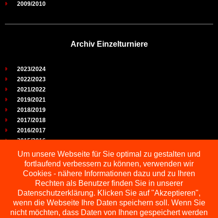
2009/2010
Archiv Einzelturniere
2023/2024
2022/2023
2021/2022
2019/2021
2018/2019
2017/2018
2016/2017
2015/2016
2014/2015
Um unsere Webseite für Sie optimal zu gestalten und
2013/2014
fortlaufend verbessern zu können, verwenden wir
2012/2013
Cookies - nähere Informationen dazu und zu Ihren
2011/2012
Rechten als Benutzer finden Sie in unserer
2010/2011
Datenschutzerklärung. Klicken Sie auf "Akzeptieren",
wenn die Webseite Ihre Daten speichern soll. Wenn Sie
2009/2010
nicht möchten, dass Daten von Ihnen gespeichert werden