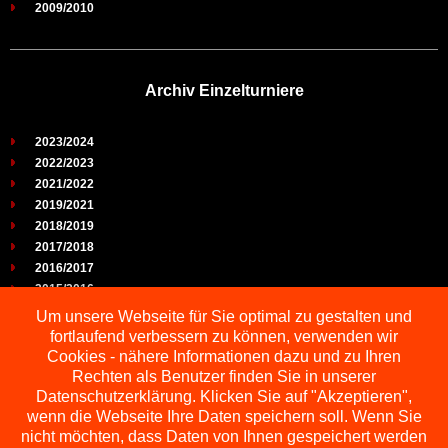
2009/2010
Archiv Einzelturniere
2023/2024
2022/2023
2021/2022
2019/2021
2018/2019
2017/2018
2016/2017
2015/2016
2014/2015
Um unsere Webseite für Sie optimal zu gestalten und
2013/2014
fortlaufend verbessern zu können, verwenden wir
2012/2013
Cookies - nähere Informationen dazu und zu Ihren
2011/2012
Rechten als Benutzer finden Sie in unserer
2010/2011
Datenschutzerklärung. Klicken Sie auf "Akzeptieren",
wenn die Webseite Ihre Daten speichern soll. Wenn Sie
2009/2010
nicht möchten, dass Daten von Ihnen gespeichert werden