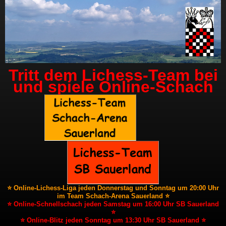
Tritt dem Lichess-Team bei
und spiele Online-Schach
⭐ Online-Lichess-Liga jeden Donnerstag und Sonntag um 20:00 Uhr
im Team Schach-Arena Sauerland ⭐
⭐ Online-Schnellschach jeden Samstag um 16:00 Uhr SB Sauerland
⭐
⭐ Online-Blitz jeden Sonntag um 13:30 Uhr SB Sauerland ⭐