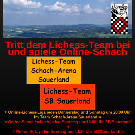
Tritt dem Lichess-Team bei
und spiele Online-Schach
⭐ Online-Lichess-Liga jeden Donnerstag und Sonntag um 20:00 Uhr
im Team Schach-Arena Sauerland ⭐
⭐ Online-Schnellschach jeden Samstag um 16:00 Uhr SB Sauerland
⭐
⭐ Online-Blitz jeden Sonntag um 13:30 Uhr SB Sauerland ⭐