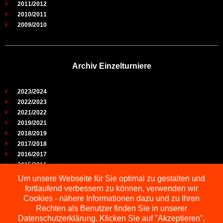
2011/2012
2010/2011
2009/2010
Archiv Einzelturniere
2023/2024
2022/2023
2021/2022
2019/2021
2018/2019
2017/2018
2016/2017
2015/2016
2014/2015
Um unsere Webseite für Sie optimal zu gestalten und
2013/2014
fortlaufend verbessern zu können, verwenden wir
2012/2013
Cookies - nähere Informationen dazu und zu Ihren
2011/2012
Rechten als Benutzer finden Sie in unserer
2010/2011
Datenschutzerklärung. Klicken Sie auf "Akzeptieren",