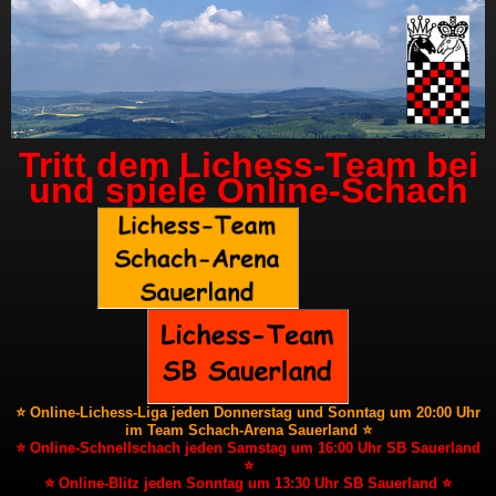
Tritt dem Lichess-Team bei
und spiele Online-Schach
⭐ Online-Lichess-Liga jeden Donnerstag und Sonntag um 20:00 Uhr
im Team Schach-Arena Sauerland ⭐
⭐ Online-Schnellschach jeden Samstag um 16:00 Uhr SB Sauerland
⭐
⭐ Online-Blitz jeden Sonntag um 13:30 Uhr SB Sauerland ⭐