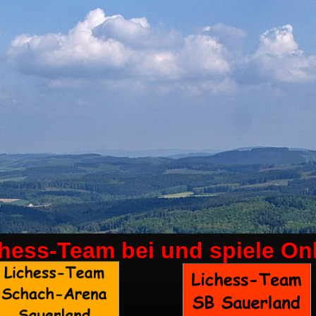
chess-Team bei
und spiele On