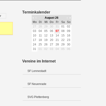
Terminkalender
r
«
‹
August 26
›
»
Mo
Di
Mi
Do
Fr
Sa
So
27
28
29
30
31
01
02
03
04
05
06
07
08
09
10
11
12
13
14
15
16
17
18
19
20
21
22
23
24
25
26
27
28
29
30
31
01
02
03
04
05
06
Vereine im Internet
SF Lennestadt
SF Neuenrade
SVG Plettenberg