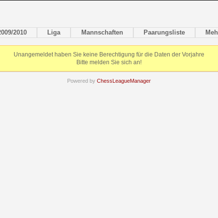
2009/2010
Liga
Mannschaften
Paarungsliste
Meh
Unangemeldet haben Sie keine Berechtigung für die Daten der Vorjahre
Bitte melden Sie sich an!
Powered by
ChessLeagueManager