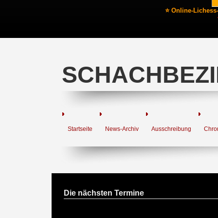
⭐ Online-Lichess
SCHACHBEZI
Startseite
News-Archiv
Ausschreibung
Chro
Die nächsten Termine