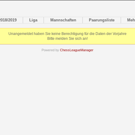
2018/2019
Liga
Mannschaften
Paarungsliste
Meh
Unangemeldet haben Sie keine Berechtigung für die Daten der Vorjahre
Bitte melden Sie sich an!
Powered by
ChessLeagueManager