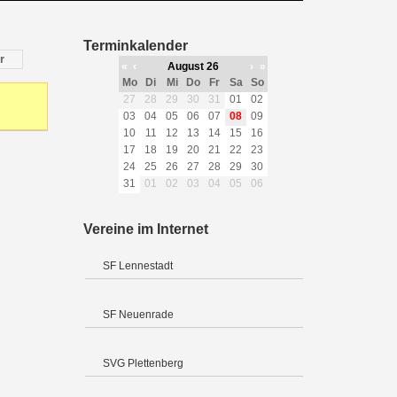
Terminkalender
r
«
‹
August 26
›
»
Mo
Di
Mi
Do
Fr
Sa
So
27
28
29
30
31
01
02
03
04
05
06
07
08
09
10
11
12
13
14
15
16
17
18
19
20
21
22
23
24
25
26
27
28
29
30
31
01
02
03
04
05
06
Vereine im Internet
SF Lennestadt
SF Neuenrade
SVG Plettenberg