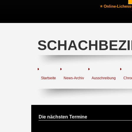
⭐ Online-Lichess
SCHACHBEZI
Startseite
News-Archiv
Ausschreibung
Chro
Die nächsten Termine