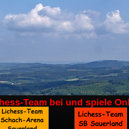
chess-Team bei
und spiele On