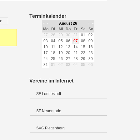
Terminkalender
r
«
‹
August 26
›
»
Mo
Di
Mi
Do
Fr
Sa
So
27
28
29
30
31
01
02
03
04
05
06
07
08
09
10
11
12
13
14
15
16
17
18
19
20
21
22
23
24
25
26
27
28
29
30
31
01
02
03
04
05
06
Vereine im Internet
SF Lennestadt
SF Neuenrade
SVG Plettenberg