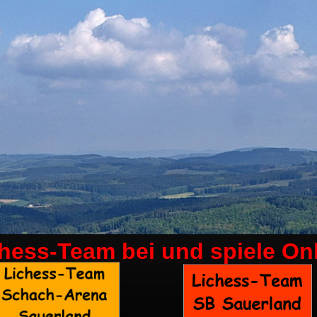
chess-Team bei
und spiele On