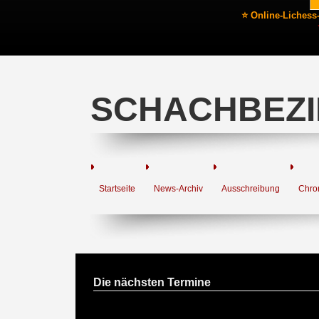
⭐ Online-Lichess
SCHACHBEZI
Startseite
News-Archiv
Ausschreibung
Chro
Die nächsten Termine