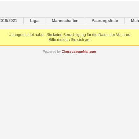
2019/2021
Liga
Mannschaften
Paarungsliste
Meh
Unangemeldet haben Sie keine Berechtigung für die Daten der Vorjahre
Bitte melden Sie sich an!
Powered by
ChessLeagueManager