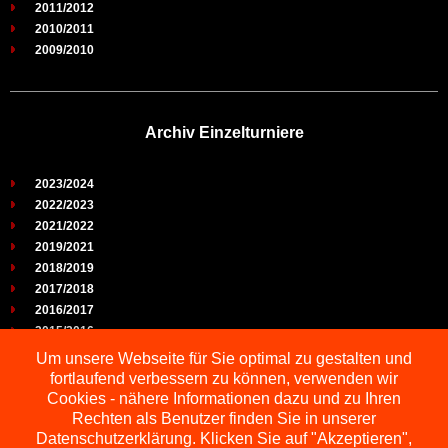
2011/2012
2010/2011
2009/2010
Archiv Einzelturniere
2023/2024
2022/2023
2021/2022
2019/2021
2018/2019
2017/2018
2016/2017
2015/2016
2014/2015
Um unsere Webseite für Sie optimal zu gestalten und
2013/2014
fortlaufend verbessern zu können, verwenden wir
2012/2013
Cookies - nähere Informationen dazu und zu Ihren
2011/2012
Rechten als Benutzer finden Sie in unserer
2010/2011
Datenschutzerklärung. Klicken Sie auf "Akzeptieren",