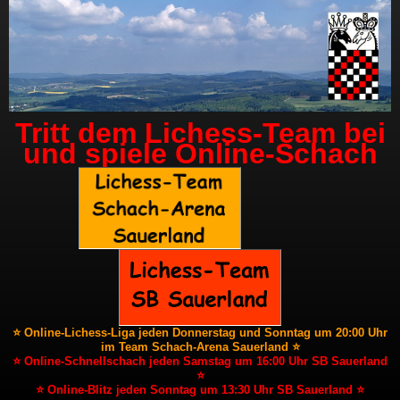
Tritt dem Lichess-Team bei
und spiele Online-Schach
⭐ Online-Lichess-Liga jeden Donnerstag und Sonntag um 20:00 Uhr
im Team Schach-Arena Sauerland ⭐
⭐ Online-Schnellschach jeden Samstag um 16:00 Uhr SB Sauerland
⭐
⭐ Online-Blitz jeden Sonntag um 13:30 Uhr SB Sauerland ⭐