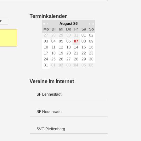
Terminkalender
r
«
‹
August 26
›
»
Mo
Di
Mi
Do
Fr
Sa
So
27
28
29
30
31
01
02
03
04
05
06
07
08
09
10
11
12
13
14
15
16
17
18
19
20
21
22
23
24
25
26
27
28
29
30
31
01
02
03
04
05
06
Vereine im Internet
SF Lennestadt
SF Neuenrade
SVG Plettenberg