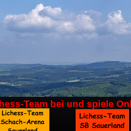
chess-Team bei
und spiele On