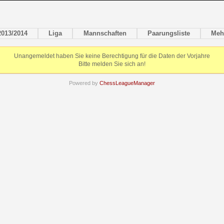
2013/2014
Liga
Mannschaften
Paarungsliste
Meh
Unangemeldet haben Sie keine Berechtigung für die Daten der Vorjahre
Bitte melden Sie sich an!
Powered by
ChessLeagueManager