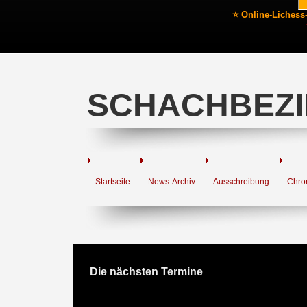
⭐ Online-Lichess
SCHACHBEZI
Startseite
News-Archiv
Ausschreibung
Chro
Die nächsten Termine