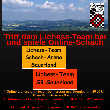
Tritt dem Lichess-Team bei
und spiele Online-Schach
⭐ Online-Lichess-Liga jeden Donnerstag und Sonntag um 20:00 Uhr
im Team Schach-Arena Sauerland ⭐
⭐ Online-Schnellschach jeden Samstag um 16:00 Uhr SB Sauerland
⭐
⭐ Online-Blitz jeden Sonntag um 13:30 Uhr SB Sauerland ⭐