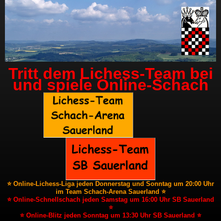
Tritt dem Lichess-Team bei
und spiele Online-Schach
⭐ Online-Lichess-Liga jeden Donnerstag und Sonntag um 20:00 Uhr
im Team Schach-Arena Sauerland ⭐
⭐ Online-Schnellschach jeden Samstag um 16:00 Uhr SB Sauerland
⭐
⭐ Online-Blitz jeden Sonntag um 13:30 Uhr SB Sauerland ⭐