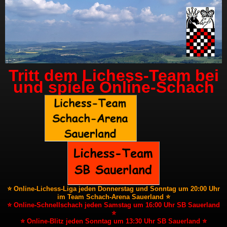
Tritt dem Lichess-Team bei
und spiele Online-Schach
⭐ Online-Lichess-Liga jeden Donnerstag und Sonntag um 20:00 Uhr
im Team Schach-Arena Sauerland ⭐
⭐ Online-Schnellschach jeden Samstag um 16:00 Uhr SB Sauerland
⭐
⭐ Online-Blitz jeden Sonntag um 13:30 Uhr SB Sauerland ⭐