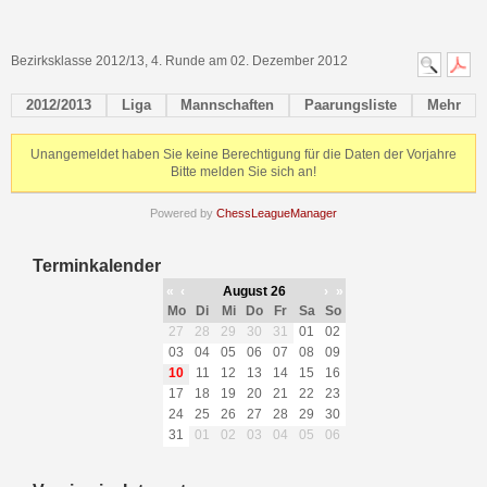
Bezirksklasse 2012/13, 4. Runde am 02. Dezember 2012
2012/2013
Liga
Mannschaften
Paarungsliste
Mehr
Unangemeldet haben Sie keine Berechtigung für die Daten der Vorjahre
Bitte melden Sie sich an!
Powered by
ChessLeagueManager
Terminkalender
«
‹
August 26
›
»
Mo
Di
Mi
Do
Fr
Sa
So
27
28
29
30
31
01
02
03
04
05
06
07
08
09
10
11
12
13
14
15
16
17
18
19
20
21
22
23
24
25
26
27
28
29
30
31
01
02
03
04
05
06