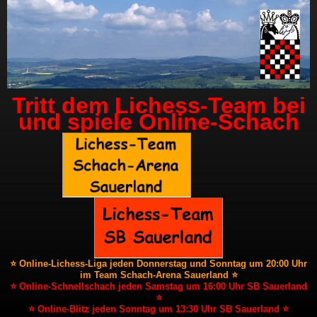
Tritt dem Lichess-Team bei
und spiele Online-Schach
⭐ Online-Lichess-Liga jeden Donnerstag und Sonntag um 20:00 Uhr
im Team Schach-Arena Sauerland ⭐
⭐ Online-Schnellschach jeden Samstag um 16:00 Uhr SB Sauerland
⭐
⭐ Online-Blitz jeden Sonntag um 13:30 Uhr SB Sauerland ⭐