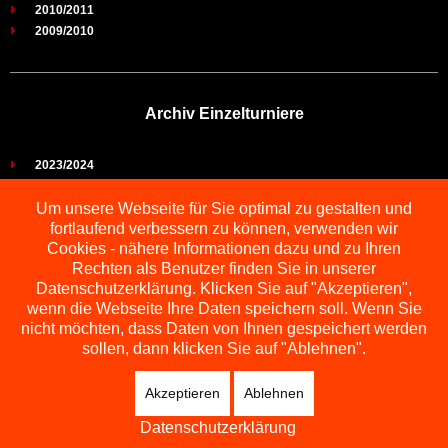
2010/2011
2009/2010
Archiv Einzelturniere
2023/2024
2022/2023
2021/2022
Um unsere Webseite für Sie optimal zu gestalten und
fortlaufend verbessern zu können, verwenden wir
2019/2021
Cookies - nähere Informationen dazu und zu Ihren
2018/2019
Rechten als Benutzer finden Sie in unserer
2017/2018
Datenschutzerklärung. Klicken Sie auf "Akzeptieren",
2016/2017
wenn die Webseite Ihre Daten speichern soll. Wenn Sie
2015/2016
nicht möchten, dass Daten von Ihnen gespeichert werden
2014/2015
sollen, dann klicken Sie auf "Ablehnen".
2013/2014
2012/2013
Akzeptieren
Ablehnen
2011/2012
2010/2011
Datenschutzerklärung
2009/2010