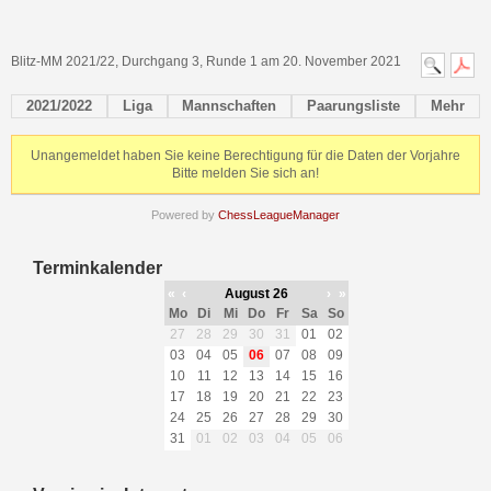
Blitz-MM 2021/22, Durchgang 3, Runde 1 am 20. November 2021
2021/2022
Liga
Mannschaften
Paarungsliste
Mehr
Unangemeldet haben Sie keine Berechtigung für die Daten der Vorjahre
Bitte melden Sie sich an!
Powered by
ChessLeagueManager
Terminkalender
«
‹
August 26
›
»
Mo
Di
Mi
Do
Fr
Sa
So
27
28
29
30
31
01
02
03
04
05
06
07
08
09
10
11
12
13
14
15
16
17
18
19
20
21
22
23
24
25
26
27
28
29
30
31
01
02
03
04
05
06