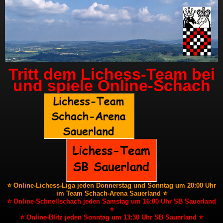
Tritt dem Lichess-Team bei
und spiele Online-Schach
⭐ Online-Lichess-Liga jeden Donnerstag und Sonntag um 20:00 Uhr
im Team Schach-Arena Sauerland ⭐
⭐ Online-Schnellschach jeden Samstag um 16:00 Uhr SB Sauerland
⭐
⭐ Online-Blitz jeden Sonntag um 13:30 Uhr SB Sauerland ⭐