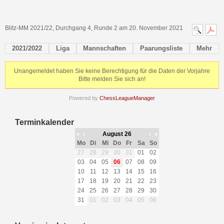
Blitz-MM 2021/22, Durchgang 4, Runde 2 am 20. November 2021
2021/2022
Liga
Mannschaften
Paarungsliste
Mehr
Unangemeldet haben Sie keine Berechtigung für die Daten der Vorjahre
Bitte melden Sie sich an!
Powered by
ChessLeagueManager
Terminkalender
«
‹
August 26
›
»
Mo
Di
Mi
Do
Fr
Sa
So
27
28
29
30
31
01
02
03
04
05
06
07
08
09
10
11
12
13
14
15
16
17
18
19
20
21
22
23
24
25
26
27
28
29
30
31
01
02
03
04
05
06