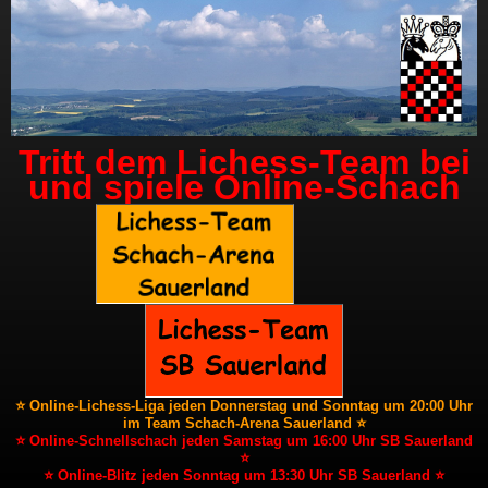
Tritt dem Lichess-Team bei
und spiele Online-Schach
⭐ Online-Lichess-Liga jeden Donnerstag und Sonntag um 20:00 Uhr
im Team Schach-Arena Sauerland ⭐
⭐ Online-Schnellschach jeden Samstag um 16:00 Uhr SB Sauerland
⭐
⭐ Online-Blitz jeden Sonntag um 13:30 Uhr SB Sauerland ⭐