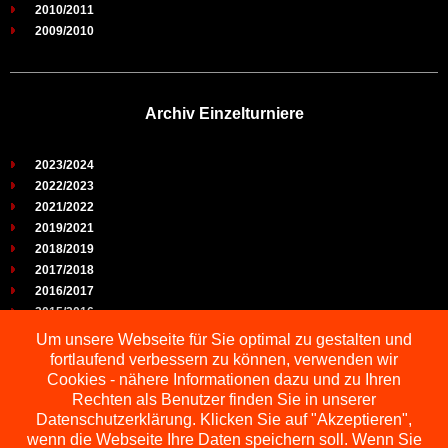
2010/2011
2009/2010
Archiv Einzelturniere
2023/2024
2022/2023
2021/2022
2019/2021
2018/2019
2017/2018
2016/2017
2015/2016
2014/2015
Um unsere Webseite für Sie optimal zu gestalten und
2013/2014
fortlaufend verbessern zu können, verwenden wir
2012/2013
Cookies - nähere Informationen dazu und zu Ihren
2011/2012
Rechten als Benutzer finden Sie in unserer
2010/2011
Datenschutzerklärung. Klicken Sie auf "Akzeptieren",
2009/2010
wenn die Webseite Ihre Daten speichern soll. Wenn Sie