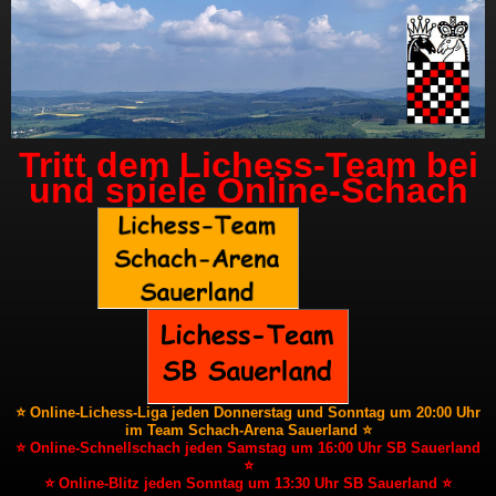
Tritt dem Lichess-Team bei
und spiele Online-Schach
⭐ Online-Lichess-Liga jeden Donnerstag und Sonntag um 20:00 Uhr
im Team Schach-Arena Sauerland ⭐
⭐ Online-Schnellschach jeden Samstag um 16:00 Uhr SB Sauerland
⭐
⭐ Online-Blitz jeden Sonntag um 13:30 Uhr SB Sauerland ⭐