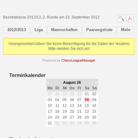
Bezirksklasse 2012/13, 2. Runde am 23. September 2012
2012/2013
Liga
Mannschaften
Paarungsliste
Mehr
Unangemeldet haben Sie keine Berechtigung für die Daten der Vorjahre
Bitte melden Sie sich an!
Powered by
ChessLeagueManager
Terminkalender
«
‹
August 26
›
»
Mo
Di
Mi
Do
Fr
Sa
So
27
28
29
30
31
01
02
03
04
05
06
07
08
09
10
11
12
13
14
15
16
17
18
19
20
21
22
23
24
25
26
27
28
29
30
31
01
02
03
04
05
06