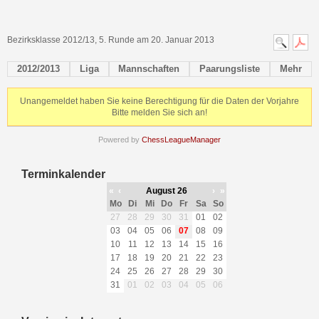
Bezirksklasse 2012/13, 5. Runde am 20. Januar 2013
2012/2013
Liga
Mannschaften
Paarungsliste
Mehr
Unangemeldet haben Sie keine Berechtigung für die Daten der Vorjahre
Bitte melden Sie sich an!
Powered by
ChessLeagueManager
Terminkalender
«
‹
August 26
›
»
Mo
Di
Mi
Do
Fr
Sa
So
27
28
29
30
31
01
02
03
04
05
06
07
08
09
10
11
12
13
14
15
16
17
18
19
20
21
22
23
24
25
26
27
28
29
30
31
01
02
03
04
05
06