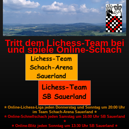
Tritt dem Lichess-Team bei
und spiele Online-Schach
⭐ Online-Lichess-Liga jeden Donnerstag und Sonntag um 20:00 Uhr
im Team Schach-Arena Sauerland ⭐
⭐ Online-Schnellschach jeden Samstag um 16:00 Uhr SB Sauerland
⭐
⭐ Online-Blitz jeden Sonntag um 13:30 Uhr SB Sauerland ⭐