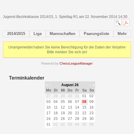
Jugend-Bezirksklasse 2014/15, 1. Spieltag R1 am 22. November 2014 14:30
2014/2015
Liga
Mannschaften
Paarungsliste
Mehr
Unangemeldet haben Sie keine Berechtigung für die Daten der Vorjahre
Bitte melden Sie sich an!
Powered by
ChessLeagueManager
Terminkalender
«
‹
August 26
›
»
Mo
Di
Mi
Do
Fr
Sa
So
27
28
29
30
31
01
02
03
04
05
06
07
08
09
10
11
12
13
14
15
16
17
18
19
20
21
22
23
24
25
26
27
28
29
30
31
01
02
03
04
05
06