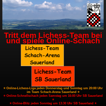
Tritt dem Lichess-Team bei
und spiele Online-Schach
⭐ Online-Lichess-Liga jeden Donnerstag und Sonntag um 20:00 Uhr
im Team Schach-Arena Sauerland ⭐
⭐ Online-Schnellschach jeden Samstag um 16:00 Uhr SB Sauerland
⭐
⭐ Online-Blitz jeden Sonntag um 13:30 Uhr SB Sauerland ⭐