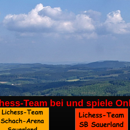
chess-Team bei
und spiele On