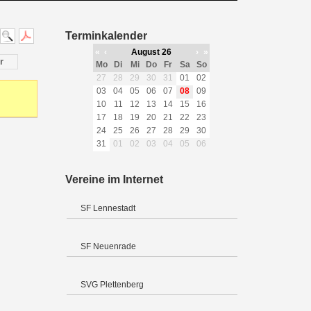
Terminkalender
«
‹
August 26
›
»
r
Mo
Di
Mi
Do
Fr
Sa
So
27
28
29
30
31
01
02
03
04
05
06
07
08
09
10
11
12
13
14
15
16
17
18
19
20
21
22
23
24
25
26
27
28
29
30
31
01
02
03
04
05
06
Vereine im Internet
SF Lennestadt
SF Neuenrade
SVG Plettenberg