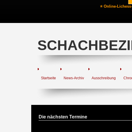
⭐ Online-Lichess
SCHACHBEZI
Startseite
News-Archiv
Ausschreibung
Chro
Die nächsten Termine