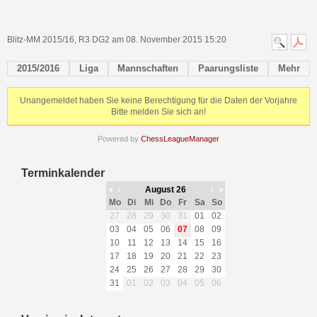
Blitz-MM 2015/16, R3 DG2 am 08. November 2015 15:20
2015/2016
Liga
Mannschaften
Paarungsliste
Mehr
Unangemeldet haben Sie keine Berechtigung für die Daten der Vorjahre
Bitte melden Sie sich an!
Powered by
ChessLeagueManager
Terminkalender
«
‹
August 26
›
»
Mo
Di
Mi
Do
Fr
Sa
So
27
28
29
30
31
01
02
03
04
05
06
07
08
09
10
11
12
13
14
15
16
17
18
19
20
21
22
23
24
25
26
27
28
29
30
31
01
02
03
04
05
06