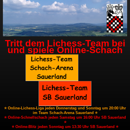
Tritt dem Lichess-Team bei
und spiele Online-Schach
⭐ Online-Lichess-Liga jeden Donnerstag und Sonntag um 20:00 Uhr
im Team Schach-Arena Sauerland ⭐
⭐ Online-Schnellschach jeden Samstag um 16:00 Uhr SB Sauerland
⭐
⭐ Online-Blitz jeden Sonntag um 13:30 Uhr SB Sauerland ⭐