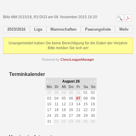
Blitz-MM 2015/16, R3 DG3 am 08. November 2015 16:20
2015/2016
Liga
Mannschaften
Paarungsliste
Mehr
Unangemeldet haben Sie keine Berechtigung für die Daten der Vorjahre
Bitte melden Sie sich an!
Powered by
ChessLeagueManager
Terminkalender
«
‹
August 26
›
»
Mo
Di
Mi
Do
Fr
Sa
So
27
28
29
30
31
01
02
03
04
05
06
07
08
09
10
11
12
13
14
15
16
17
18
19
20
21
22
23
24
25
26
27
28
29
30
31
01
02
03
04
05
06