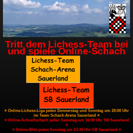
Tritt dem Lichess-Team bei
und spiele Online-Schach
⭐ Online-Lichess-Liga jeden Donnerstag und Sonntag um 20:00 Uhr
im Team Schach-Arena Sauerland ⭐
⭐ Online-Schnellschach jeden Samstag um 16:00 Uhr SB Sauerland
⭐
⭐ Online-Blitz jeden Sonntag um 13:30 Uhr SB Sauerland ⭐