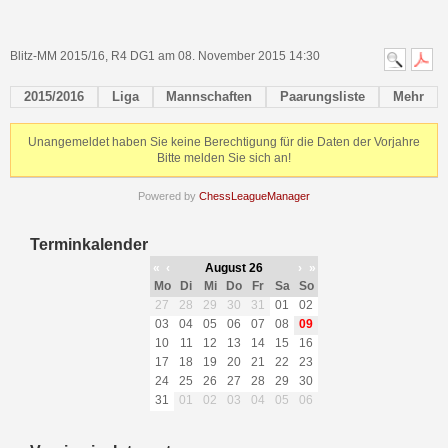
Blitz-MM 2015/16, R4 DG1 am 08. November 2015 14:30
2015/2016
Liga
Mannschaften
Paarungsliste
Mehr
Unangemeldet haben Sie keine Berechtigung für die Daten der Vorjahre
Bitte melden Sie sich an!
Powered by
ChessLeagueManager
Terminkalender
«
‹
August 26
›
»
Mo
Di
Mi
Do
Fr
Sa
So
27
28
29
30
31
01
02
03
04
05
06
07
08
09
10
11
12
13
14
15
16
17
18
19
20
21
22
23
24
25
26
27
28
29
30
31
01
02
03
04
05
06