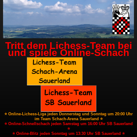
Tritt dem Lichess-Team bei
und spiele Online-Schach
⭐ Online-Lichess-Liga jeden Donnerstag und Sonntag um 20:00 Uhr
im Team Schach-Arena Sauerland ⭐
⭐ Online-Schnellschach jeden Samstag um 16:00 Uhr SB Sauerland
⭐
⭐ Online-Blitz jeden Sonntag um 13:30 Uhr SB Sauerland ⭐