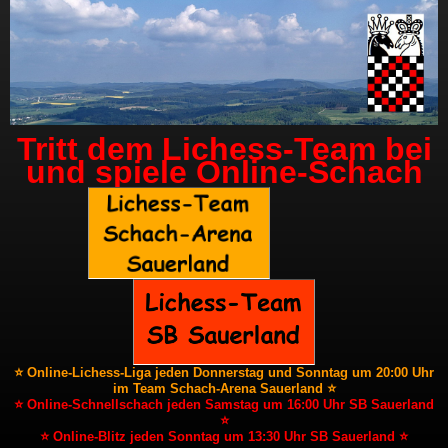
Tritt dem Lichess-Team bei
und spiele Online-Schach
⭐ Online-Lichess-Liga jeden Donnerstag und Sonntag um 20:00 Uhr
im Team Schach-Arena Sauerland ⭐
⭐ Online-Schnellschach jeden Samstag um 16:00 Uhr SB Sauerland
⭐
⭐ Online-Blitz jeden Sonntag um 13:30 Uhr SB Sauerland ⭐