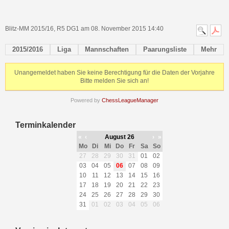
Blitz-MM 2015/16, R5 DG1 am 08. November 2015 14:40
2015/2016
Liga
Mannschaften
Paarungsliste
Mehr
Unangemeldet haben Sie keine Berechtigung für die Daten der Vorjahre
Bitte melden Sie sich an!
Powered by
ChessLeagueManager
Terminkalender
«
‹
August 26
›
»
Mo
Di
Mi
Do
Fr
Sa
So
27
28
29
30
31
01
02
03
04
05
06
07
08
09
10
11
12
13
14
15
16
17
18
19
20
21
22
23
24
25
26
27
28
29
30
31
01
02
03
04
05
06