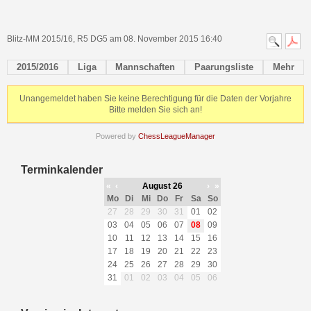
Blitz-MM 2015/16, R5 DG5 am 08. November 2015 16:40
2015/2016
Liga
Mannschaften
Paarungsliste
Mehr
Unangemeldet haben Sie keine Berechtigung für die Daten der Vorjahre
Bitte melden Sie sich an!
Powered by
ChessLeagueManager
Terminkalender
«
‹
August 26
›
»
Mo
Di
Mi
Do
Fr
Sa
So
27
28
29
30
31
01
02
03
04
05
06
07
08
09
10
11
12
13
14
15
16
17
18
19
20
21
22
23
24
25
26
27
28
29
30
31
01
02
03
04
05
06