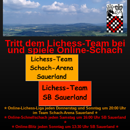
Tritt dem Lichess-Team bei
und spiele Online-Schach
⭐ Online-Lichess-Liga jeden Donnerstag und Sonntag um 20:00 Uhr
im Team Schach-Arena Sauerland ⭐
⭐ Online-Schnellschach jeden Samstag um 16:00 Uhr SB Sauerland
⭐
⭐ Online-Blitz jeden Sonntag um 13:30 Uhr SB Sauerland ⭐