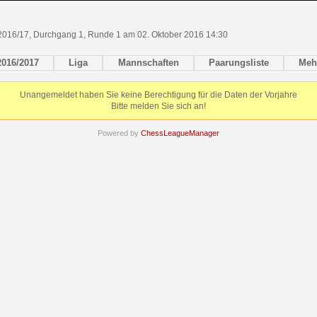
2016/17, Durchgang 1, Runde 1 am 02. Oktober 2016 14:30
2016/2017
Liga
Mannschaften
Paarungsliste
Meh
Unangemeldet haben Sie keine Berechtigung für die Daten der Vorjahre
Bitte melden Sie sich an!
Powered by
ChessLeagueManager