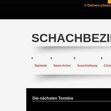
⭐ Online-Lichess
SCHACHBEZI
Startseite
News-Archiv
Ausschreibung
Chro
Die nächsten Termine