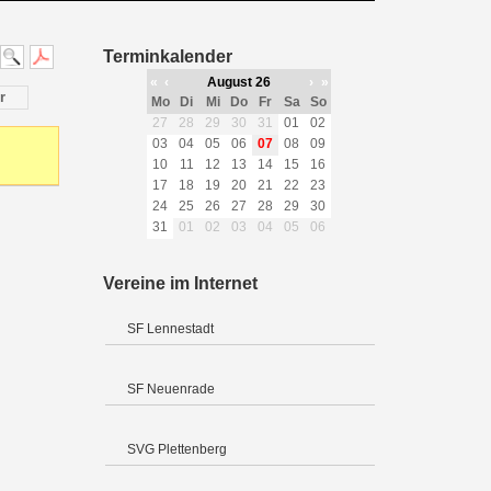
Terminkalender
«
‹
August 26
›
»
r
Mo
Di
Mi
Do
Fr
Sa
So
27
28
29
30
31
01
02
03
04
05
06
07
08
09
10
11
12
13
14
15
16
17
18
19
20
21
22
23
24
25
26
27
28
29
30
31
01
02
03
04
05
06
Vereine im Internet
SF Lennestadt
SF Neuenrade
SVG Plettenberg