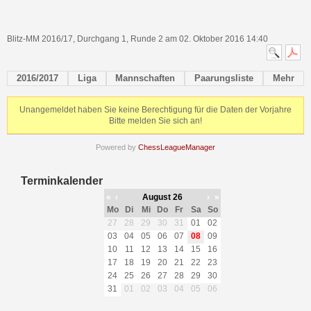
Blitz-MM 2016/17, Durchgang 1, Runde 2 am 02. Oktober 2016 14:40
2016/2017
Liga
Mannschaften
Paarungsliste
Mehr
Unangemeldet haben Sie keine Berechtigung für die Daten der Vorjahre
Bitte melden Sie sich an!
Powered by
ChessLeagueManager
Terminkalender
«
‹
August 26
›
»
Mo
Di
Mi
Do
Fr
Sa
So
27
28
29
30
31
01
02
03
04
05
06
07
08
09
10
11
12
13
14
15
16
17
18
19
20
21
22
23
24
25
26
27
28
29
30
31
01
02
03
04
05
06