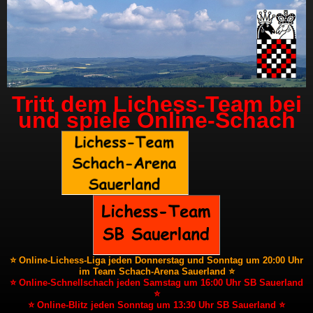
Tritt dem Lichess-Team bei
und spiele Online-Schach
⭐ Online-Lichess-Liga jeden Donnerstag und Sonntag um 20:00 Uhr
im Team Schach-Arena Sauerland ⭐
⭐ Online-Schnellschach jeden Samstag um 16:00 Uhr SB Sauerland
⭐
⭐ Online-Blitz jeden Sonntag um 13:30 Uhr SB Sauerland ⭐