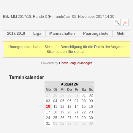
Blitz-MM 2017/18, Runde 3 (Hinrunde) am 05. November 2017 14:30
2017/2018
Liga
Mannschaften
Paarungsliste
Mehr
Unangemeldet haben Sie keine Berechtigung für die Daten der Vorjahre
Bitte melden Sie sich an!
Powered by
ChessLeagueManager
Terminkalender
«
‹
August 26
›
»
Mo
Di
Mi
Do
Fr
Sa
So
27
28
29
30
31
01
02
03
04
05
06
07
08
09
10
11
12
13
14
15
16
17
18
19
20
21
22
23
24
25
26
27
28
29
30
31
01
02
03
04
05
06