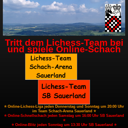
Tritt dem Lichess-Team bei
und spiele Online-Schach
⭐ Online-Lichess-Liga jeden Donnerstag und Sonntag um 20:00 Uhr
im Team Schach-Arena Sauerland ⭐
⭐ Online-Schnellschach jeden Samstag um 16:00 Uhr SB Sauerland
⭐
⭐ Online-Blitz jeden Sonntag um 13:30 Uhr SB Sauerland ⭐