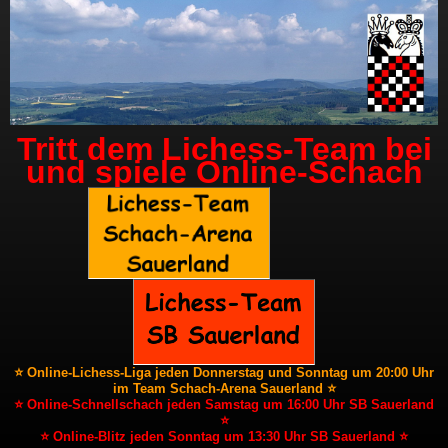
Tritt dem Lichess-Team bei
und spiele Online-Schach
⭐ Online-Lichess-Liga jeden Donnerstag und Sonntag um 20:00 Uhr
im Team Schach-Arena Sauerland ⭐
⭐ Online-Schnellschach jeden Samstag um 16:00 Uhr SB Sauerland
⭐
⭐ Online-Blitz jeden Sonntag um 13:30 Uhr SB Sauerland ⭐