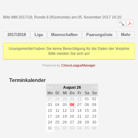
Blitz-MM 2017/18, Runde 6 (Rückrunde) am 05. November 2017 16:20
2017/2018
Liga
Mannschaften
Paarungsliste
Mehr
Unangemeldet haben Sie keine Berechtigung für die Daten der Vorjahre
Bitte melden Sie sich an!
Powered by
ChessLeagueManager
Terminkalender
«
‹
August 26
›
»
Mo
Di
Mi
Do
Fr
Sa
So
27
28
29
30
31
01
02
03
04
05
06
07
08
09
10
11
12
13
14
15
16
17
18
19
20
21
22
23
24
25
26
27
28
29
30
31
01
02
03
04
05
06