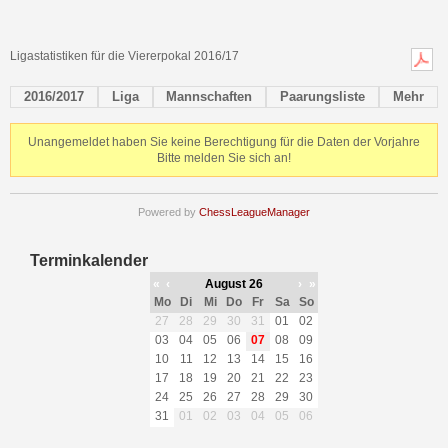
Ligastatistiken für die Viererpokal 2016/17
2016/2017
Liga
Mannschaften
Paarungsliste
Mehr
Unangemeldet haben Sie keine Berechtigung für die Daten der Vorjahre
Bitte melden Sie sich an!
Powered by
ChessLeagueManager
Terminkalender
«
‹
August 26
›
»
Mo
Di
Mi
Do
Fr
Sa
So
27
28
29
30
31
01
02
03
04
05
06
07
08
09
10
11
12
13
14
15
16
17
18
19
20
21
22
23
24
25
26
27
28
29
30
31
01
02
03
04
05
06