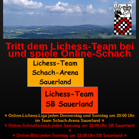
Tritt dem Lichess-Team bei
und spiele Online-Schach
⭐ Online-Lichess-Liga jeden Donnerstag und Sonntag um 20:00 Uhr
im Team Schach-Arena Sauerland ⭐
⭐ Online-Schnellschach jeden Samstag um 16:00 Uhr SB Sauerland
⭐
⭐ Online-Blitz jeden Sonntag um 13:30 Uhr SB Sauerland ⭐