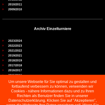
2010/2011
2009/2010
Archiv Einzelturniere
2023/2024
2022/2023
2021/2022
2019/2021
2018/2019
2017/2018
2016/2017
2015/2016
2014/2015
Um unsere Webseite für Sie optimal zu gestalten und
2013/2014
fortlaufend verbessern zu können, verwenden wir
2012/2013
Cookies - nähere Informationen dazu und zu Ihren
2011/2012
Rechten als Benutzer finden Sie in unserer
2010/2011
Datenschutzerklärung. Klicken Sie auf "Akzeptieren",
2009/2010