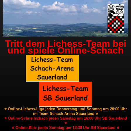
Tritt dem Lichess-Team bei
und spiele Online-Schach
⭐ Online-Lichess-Liga jeden Donnerstag und Sonntag um 20:00 Uhr
im Team Schach-Arena Sauerland ⭐
⭐ Online-Schnellschach jeden Samstag um 16:00 Uhr SB Sauerland
⭐
⭐ Online-Blitz jeden Sonntag um 13:30 Uhr SB Sauerland ⭐