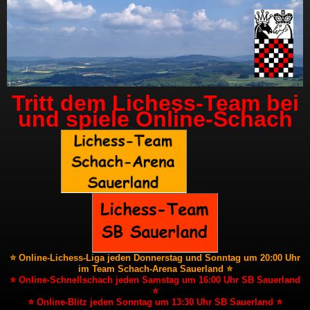
Tritt dem Lichess-Team bei
und spiele Online-Schach
⭐ Online-Lichess-Liga jeden Donnerstag und Sonntag um 20:00 Uhr
im Team Schach-Arena Sauerland ⭐
⭐ Online-Schnellschach jeden Samstag um 16:00 Uhr SB Sauerland
⭐
⭐ Online-Blitz jeden Sonntag um 13:30 Uhr SB Sauerland ⭐