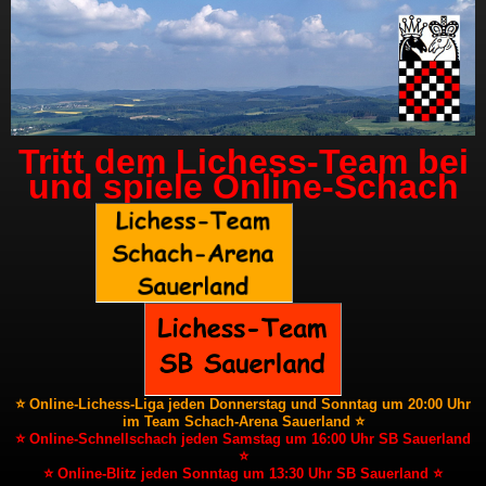
Tritt dem Lichess-Team bei
und spiele Online-Schach
⭐ Online-Lichess-Liga jeden Donnerstag und Sonntag um 20:00 Uhr
im Team Schach-Arena Sauerland ⭐
⭐ Online-Schnellschach jeden Samstag um 16:00 Uhr SB Sauerland
⭐
⭐ Online-Blitz jeden Sonntag um 13:30 Uhr SB Sauerland ⭐