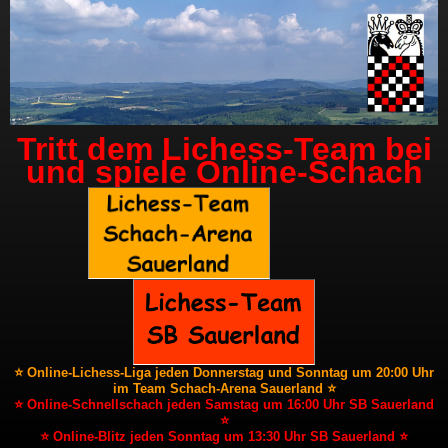
Tritt dem Lichess-Team bei
und spiele Online-Schach
⭐ Online-Lichess-Liga jeden Donnerstag und Sonntag um 20:00 Uhr
im Team Schach-Arena Sauerland ⭐
⭐ Online-Schnellschach jeden Samstag um 16:00 Uhr SB Sauerland
⭐
⭐ Online-Blitz jeden Sonntag um 13:30 Uhr SB Sauerland ⭐