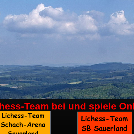
chess-Team bei
und spiele On