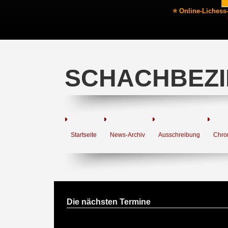
⭐ Online-Lichess
SCHACHBEZI
Startseite
News-Archiv
Ausschreibung
Chro
Die nächsten Termine