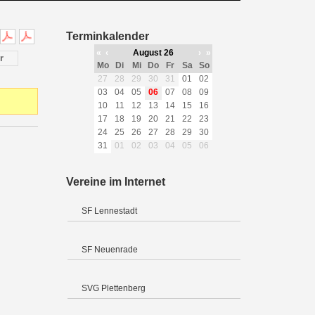
Terminkalender
«
‹
August 26
›
»
r
Mo
Di
Mi
Do
Fr
Sa
So
27
28
29
30
31
01
02
03
04
05
06
07
08
09
10
11
12
13
14
15
16
17
18
19
20
21
22
23
24
25
26
27
28
29
30
31
01
02
03
04
05
06
Vereine im Internet
SF Lennestadt
SF Neuenrade
SVG Plettenberg