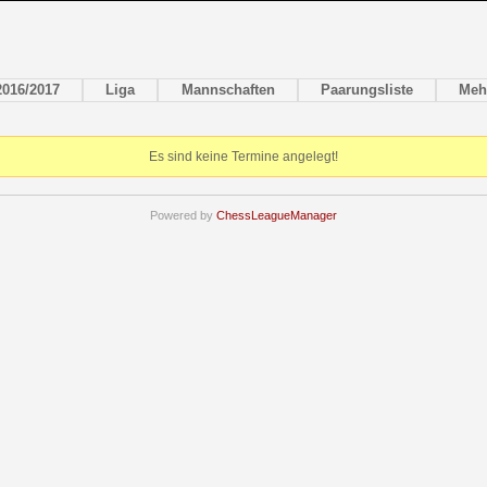
2016/2017
Liga
Mannschaften
Paarungsliste
Meh
Es sind keine Termine angelegt!
Powered by
ChessLeagueManager