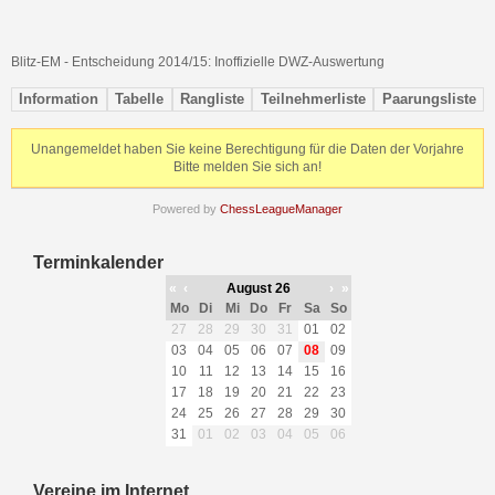
Blitz-EM - Entscheidung 2014/15: Inoffizielle DWZ-Auswertung
Information
Tabelle
Rangliste
Teilnehmerliste
Paarungsliste
Unangemeldet haben Sie keine Berechtigung für die Daten der Vorjahre
Bitte melden Sie sich an!
Powered by
ChessLeagueManager
Terminkalender
«
‹
August 26
›
»
Mo
Di
Mi
Do
Fr
Sa
So
27
28
29
30
31
01
02
03
04
05
06
07
08
09
10
11
12
13
14
15
16
17
18
19
20
21
22
23
24
25
26
27
28
29
30
31
01
02
03
04
05
06
Vereine im Internet