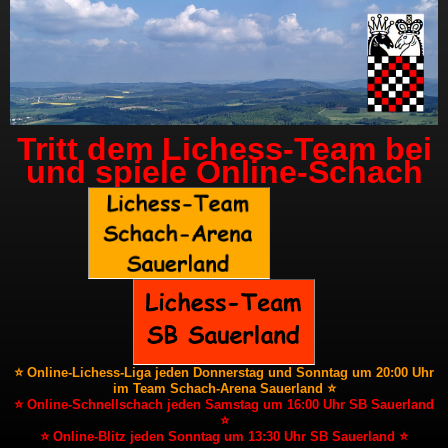
Tritt dem Lichess-Team bei
und spiele Online-Schach
⭐ Online-Lichess-Liga jeden Donnerstag und Sonntag um 20:00 Uhr
im Team Schach-Arena Sauerland ⭐
⭐ Online-Schnellschach jeden Samstag um 16:00 Uhr SB Sauerland
⭐
⭐ Online-Blitz jeden Sonntag um 13:30 Uhr SB Sauerland ⭐