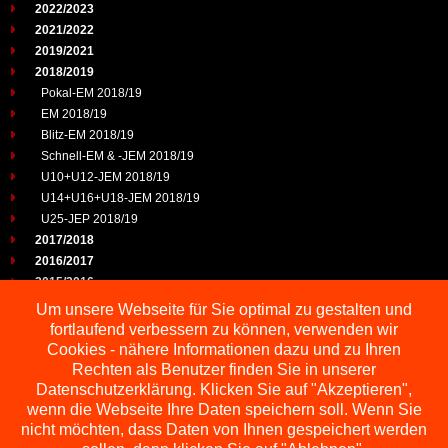
2022/2023
2021/2022
2019/2021
2018/2019
Pokal-EM 2018/19
EM 2018/19
Blitz-EM 2018/19
Schnell-EM & -JEM 2018/19
U10+U12-JEM 2018/19
U14+U16+U18-JEM 2018/19
U25-JEP 2018/19
2017/2018
2016/2017
2015/2016
2014/2015
Um unsere Webseite für Sie optimal zu gestalten und
2013/2014
fortlaufend verbessern zu können, verwenden wir
2012/2013
Cookies - nähere Informationen dazu und zu Ihren
2011/2012
Rechten als Benutzer finden Sie in unserer
2010/2011
Datenschutzerklärung. Klicken Sie auf "Akzeptieren",
wenn die Webseite Ihre Daten speichern soll. Wenn Sie
2009/2010
nicht möchten, dass Daten von Ihnen gespeichert werden