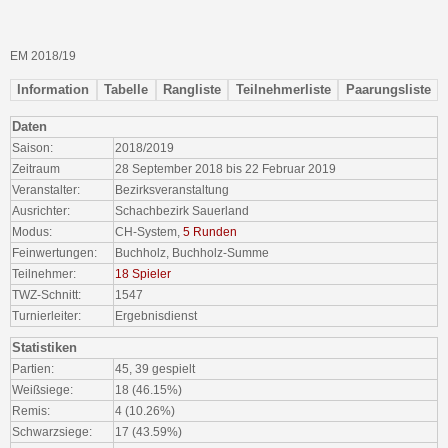
EM 2018/19
Information
Tabelle
Rangliste
Teilnehmerliste
Paarungsliste
Daten
Saison:
2018/2019
Zeitraum
28 September 2018 bis 22 Februar 2019
Veranstalter:
Bezirksveranstaltung
Ausrichter:
Schachbezirk Sauerland
Modus:
CH-System,
5 Runden
Feinwertungen:
Buchholz, Buchholz-Summe
Teilnehmer:
18 Spieler
TWZ-Schnitt:
1547
Turnierleiter:
Ergebnisdienst
Statistiken
Partien:
45, 39 gespielt
Weißsiege:
18 (46.15%)
Remis:
4 (10.26%)
Schwarzsiege:
17 (43.59%)