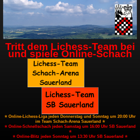
Tritt dem Lichess-Team bei
und spiele Online-Schach
⭐ Online-Lichess-Liga jeden Donnerstag und Sonntag um 20:00 Uhr
im Team Schach-Arena Sauerland ⭐
⭐ Online-Schnellschach jeden Samstag um 16:00 Uhr SB Sauerland
⭐
⭐ Online-Blitz jeden Sonntag um 13:30 Uhr SB Sauerland ⭐