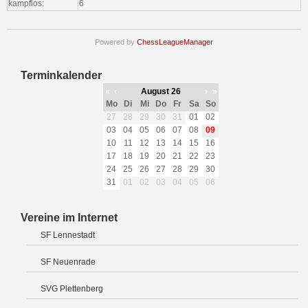
kampflos:
6
Powered by
ChessLeagueManager
Terminkalender
«
‹
August 26
›
»
Mo
Di
Mi
Do
Fr
Sa
So
27
28
29
30
31
01
02
03
04
05
06
07
08
09
10
11
12
13
14
15
16
17
18
19
20
21
22
23
24
25
26
27
28
29
30
31
01
02
03
04
05
06
Vereine im Internet
SF Lennestadt
SF Neuenrade
SVG Plettenberg