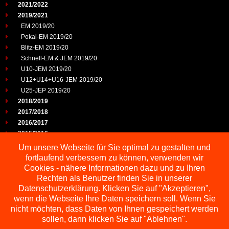
2021/2022
2019/2021
EM 2019/20
Pokal-EM 2019/20
Blitz-EM 2019/20
Schnell-EM & JEM 2019/20
U10-JEM 2019/20
U12+U14+U16-JEM 2019/20
U25-JEP 2019/20
2018/2019
2017/2018
2016/2017
2015/2016
2014/2015
Um unsere Webseite für Sie optimal zu gestalten und
2013/2014
fortlaufend verbessern zu können, verwenden wir
2012/2013
Cookies - nähere Informationen dazu und zu Ihren
2011/2012
Rechten als Benutzer finden Sie in unserer
2010/2011
Datenschutzerklärung. Klicken Sie auf "Akzeptieren",
wenn die Webseite Ihre Daten speichern soll. Wenn Sie
2009/2010
nicht möchten, dass Daten von Ihnen gespeichert werden
sollen, dann klicken Sie auf "Ablehnen".