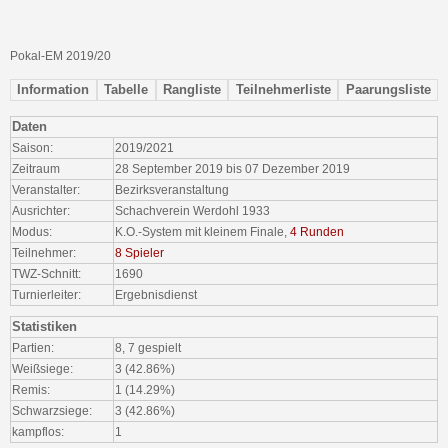
Pokal-EM 2019/20
Information
Tabelle
Rangliste
Teilnehmerliste
Paarungsliste
Daten
Saison:
2019/2021
Zeitraum
28 September 2019 bis 07 Dezember 2019
Veranstalter:
Bezirksveranstaltung
Ausrichter:
Schachverein Werdohl 1933
Modus:
K.O.-System mit kleinem Finale,
4 Runden
Teilnehmer:
8 Spieler
TWZ-Schnitt:
1690
Turnierleiter:
Ergebnisdienst
Statistiken
Partien:
8, 7 gespielt
Weißsiege:
3 (42.86%)
Remis:
1 (14.29%)
Schwarzsiege:
3 (42.86%)
kampflos:
1