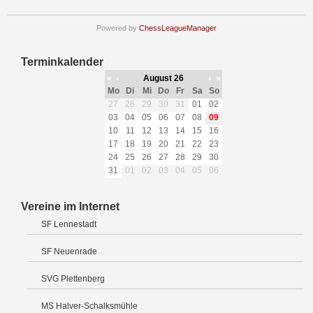
Powered by
ChessLeagueManager
Terminkalender
«
‹
August 26
›
»
Mo
Di
Mi
Do
Fr
Sa
So
27
28
29
30
31
01
02
03
04
05
06
07
08
09
10
11
12
13
14
15
16
17
18
19
20
21
22
23
24
25
26
27
28
29
30
31
01
02
03
04
05
06
Vereine im Internet
SF Lennestadt
SF Neuenrade
SVG Plettenberg
MS Halver-Schalksmühle