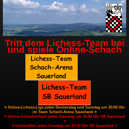
Tritt dem Lichess-Team bei
und spiele Online-Schach
⭐ Online-Lichess-Liga jeden Donnerstag und Sonntag um 20:00 Uhr
im Team Schach-Arena Sauerland ⭐
⭐ Online-Schnellschach jeden Samstag um 16:00 Uhr SB Sauerland
⭐
⭐ Online-Blitz jeden Sonntag um 13:30 Uhr SB Sauerland ⭐