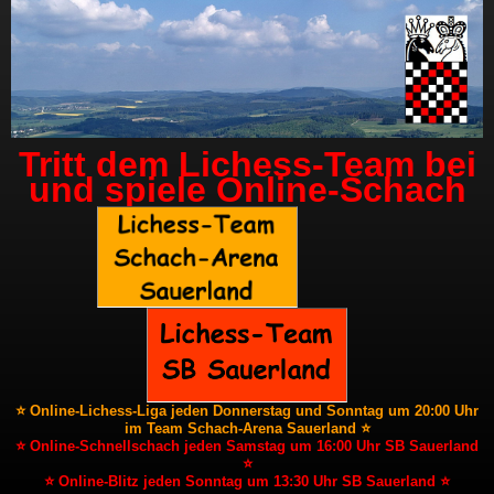
Tritt dem Lichess-Team bei
und spiele Online-Schach
⭐ Online-Lichess-Liga jeden Donnerstag und Sonntag um 20:00 Uhr
im Team Schach-Arena Sauerland ⭐
⭐ Online-Schnellschach jeden Samstag um 16:00 Uhr SB Sauerland
⭐
⭐ Online-Blitz jeden Sonntag um 13:30 Uhr SB Sauerland ⭐