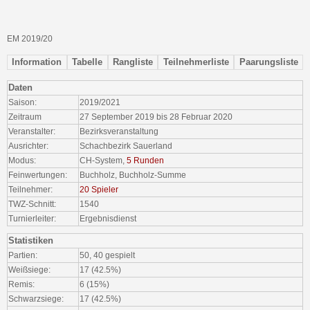
EM 2019/20
Information
Tabelle
Rangliste
Teilnehmerliste
Paarungsliste
Daten
Saison:
2019/2021
Zeitraum
27 September 2019 bis 28 Februar 2020
Veranstalter:
Bezirksveranstaltung
Ausrichter:
Schachbezirk Sauerland
Modus:
CH-System,
5 Runden
Feinwertungen:
Buchholz, Buchholz-Summe
Teilnehmer:
20 Spieler
TWZ-Schnitt:
1540
Turnierleiter:
Ergebnisdienst
Statistiken
Partien:
50, 40 gespielt
Weißsiege:
17 (42.5%)
Remis:
6 (15%)
Schwarzsiege:
17 (42.5%)