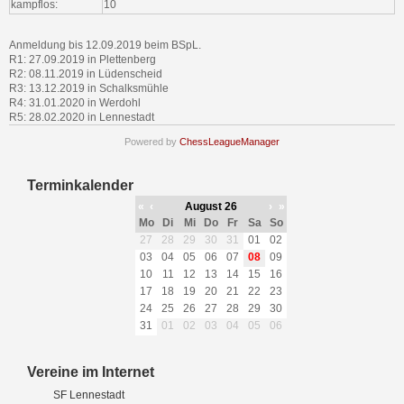
kampflos:
10
Anmeldung bis 12.09.2019 beim BSpL.
R1: 27.09.2019 in Plettenberg
R2: 08.11.2019 in Lüdenscheid
R3: 13.12.2019 in Schalksmühle
R4: 31.01.2020 in Werdohl
R5: 28.02.2020 in Lennestadt
Powered by
ChessLeagueManager
Terminkalender
«
‹
August 26
›
»
Mo
Di
Mi
Do
Fr
Sa
So
27
28
29
30
31
01
02
03
04
05
06
07
08
09
10
11
12
13
14
15
16
17
18
19
20
21
22
23
24
25
26
27
28
29
30
31
01
02
03
04
05
06
Vereine im Internet
SF Lennestadt