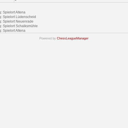
g: Spielort Altena
ag: Spielort Lüdenscheid
ag: Spielort Neuenrade
ag: Spielort Schalksmühle
g: Spielort Altena
Powered by
ChessLeagueManager