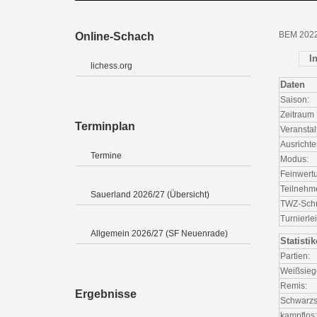
BEM 2022
Online-Schach
I
lichess.org
Daten
Saison:
Zeitraum
Terminplan
Veranstal
Ausrichte
Termine
Modus:
Feinwert
Teilnehm
Sauerland 2026/27 (Übersicht)
TWZ-Schni
Turnierlei
Allgemein 2026/27 (SF Neuenrade)
Statisti
Partien:
Weißsieg
Remis:
Ergebnisse
Schwarzs
kampflos