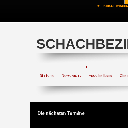
⭐ Online-Lichess
SCHACHBEZI
Startseite
News-Archiv
Ausschreibung
Chro
Die nächsten Termine