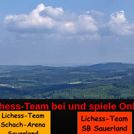
chess-Team bei
und spiele On