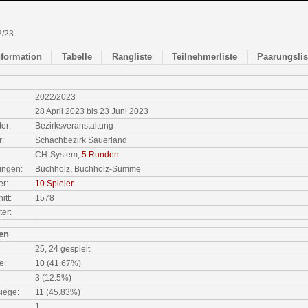
/23
nformation
Tabelle
Rangliste
Teilnehmerliste
Paarungslis
2022/2023
28 April 2023 bis 23 Juni 2023
ter:
Bezirksveranstaltung
r:
Schachbezirk Sauerland
CH-System,
5 Runden
ungen:
Buchholz, Buchholz-Summe
er:
10 Spieler
tt:
1578
ter:
ken
25, 24 gespielt
e:
10 (41.67%)
3 (12.5%)
iege:
11 (45.83%)
:
1