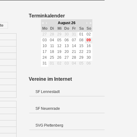
Terminkalender
«
‹
August 26
›
»
te
Mo
Di
Mi
Do
Fr
Sa
So
27
28
29
30
31
01
02
03
04
05
06
07
08
09
10
11
12
13
14
15
16
17
18
19
20
21
22
23
24
25
26
27
28
29
30
31
01
02
03
04
05
06
Vereine im Internet
SF Lennestadt
SF Neuenrade
SVG Plettenberg