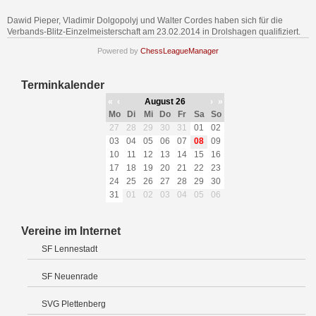
Dawid Pieper, Vladimir Dolgopolyj und Walter Cordes haben sich für die
Verbands-Blitz-Einzelmeisterschaft am 23.02.2014 in Drolshagen qualifiziert.
Powered by
ChessLeagueManager
Terminkalender
«
‹
August 26
›
»
Mo
Di
Mi
Do
Fr
Sa
So
27
28
29
30
31
01
02
03
04
05
06
07
08
09
10
11
12
13
14
15
16
17
18
19
20
21
22
23
24
25
26
27
28
29
30
31
01
02
03
04
05
06
Vereine im Internet
SF Lennestadt
SF Neuenrade
SVG Plettenberg