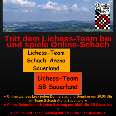
Tritt dem Lichess-Team bei
und spiele Online-Schach
⭐ Online-Lichess-Liga jeden Donnerstag und Sonntag um 20:00 Uhr
im Team Schach-Arena Sauerland ⭐
⭐ Online-Schnellschach jeden Samstag um 16:00 Uhr SB Sauerland
⭐
⭐ Online-Blitz jeden Sonntag um 13:30 Uhr SB Sauerland ⭐