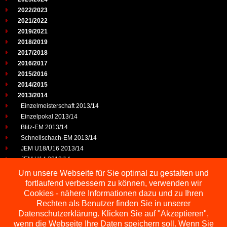
2022/2023
2021/2022
2019/2021
2018/2019
2017/2018
2016/2017
2015/2016
2014/2015
2013/2014
Einzelmeisterschaft 2013/14
Einzelpokal 2013/14
Blitz-EM 2013/14
Schnellschach-EM 2013/14
JEM U18/U16 2013/14
JEM U14 2013/14
JEM U12/U10 2013/14
Um unsere Webseite für Sie optimal zu gestalten und
Jugend-EP U25 2013/14
fortlaufend verbessern zu können, verwenden wir
2012/2013
Cookies - nähere Informationen dazu und zu Ihren
2011/2012
Rechten als Benutzer finden Sie in unserer
2010/2011
Datenschutzerklärung. Klicken Sie auf "Akzeptieren",
wenn die Webseite Ihre Daten speichern soll. Wenn Sie
2009/2010