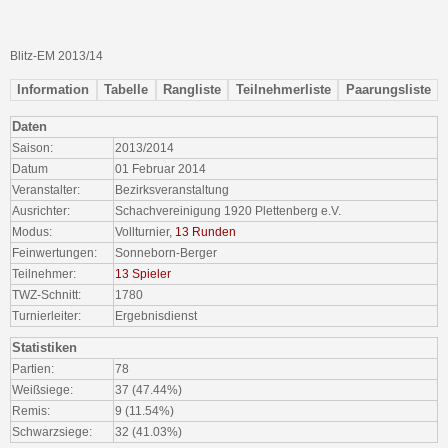
Blitz-EM 2013/14
Information
Tabelle
Rangliste
Teilnehmerliste
Paarungsliste
Daten
Saison:
2013/2014
Datum
01 Februar 2014
Veranstalter:
Bezirksveranstaltung
Ausrichter:
Schachvereinigung 1920 Plettenberg e.V.
Modus:
Vollturnier,
13 Runden
Feinwertungen:
Sonneborn-Berger
Teilnehmer:
13 Spieler
TWZ-Schnitt:
1780
Turnierleiter:
Ergebnisdienst
Statistiken
Partien:
78
Weißsiege:
37 (47.44%)
Remis:
9 (11.54%)
Schwarzsiege:
32 (41.03%)