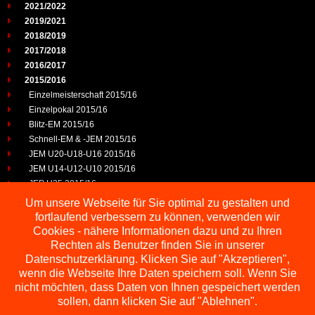
2021/2022
2019/2021
2018/2019
2017/2018
2016/2017
2015/2016
Einzelmeisterschaft 2015/16
Einzelpokal 2015/16
Blitz-EM 2015/16
Schnell-EM & -JEM 2015/16
JEM U20-U18-U16 2015/16
JEM U14-U12-U10 2015/16
JEP U25 2015/16
2014/2015
Um unsere Webseite für Sie optimal zu gestalten und
2013/2014
fortlaufend verbessern zu können, verwenden wir
2012/2013
Cookies - nähere Informationen dazu und zu Ihren
2011/2012
Rechten als Benutzer finden Sie in unserer
2010/2011
Datenschutzerklärung. Klicken Sie auf "Akzeptieren",
wenn die Webseite Ihre Daten speichern soll. Wenn Sie
2009/2010
nicht möchten, dass Daten von Ihnen gespeichert werden
sollen, dann klicken Sie auf "Ablehnen".