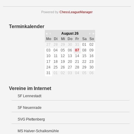
Powered by
ChessLeagueManager
Terminkalender
«
‹
August 26
›
»
Mo
Di
Mi
Do
Fr
Sa
So
27
28
29
30
31
01
02
03
04
05
06
07
08
09
10
11
12
13
14
15
16
17
18
19
20
21
22
23
24
25
26
27
28
29
30
31
01
02
03
04
05
06
Vereine im Internet
SF Lennestadt
SF Neuenrade
SVG Plettenberg
MS Halver-Schalksmühle