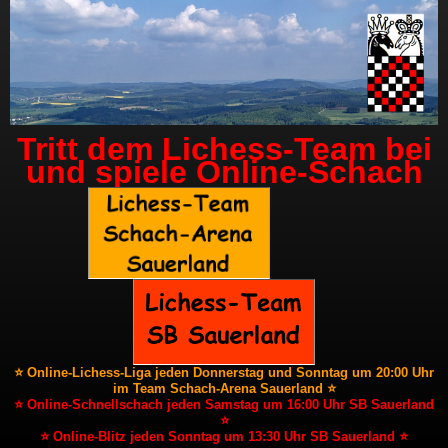
Tritt dem Lichess-Team bei
und spiele Online-Schach
⭐ Online-Lichess-Liga jeden Donnerstag und Sonntag um 20:00 Uhr
im Team Schach-Arena Sauerland ⭐
⭐ Online-Schnellschach jeden Samstag um 16:00 Uhr SB Sauerland
⭐
⭐ Online-Blitz jeden Sonntag um 13:30 Uhr SB Sauerland ⭐