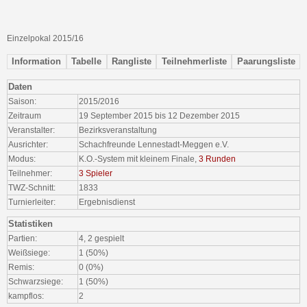
Einzelpokal 2015/16
Information
Tabelle
Rangliste
Teilnehmerliste
Paarungsliste
Daten
Saison:
2015/2016
Zeitraum
19 September 2015 bis 12 Dezember 2015
Veranstalter:
Bezirksveranstaltung
Ausrichter:
Schachfreunde Lennestadt-Meggen e.V.
Modus:
K.O.-System mit kleinem Finale,
3 Runden
Teilnehmer:
3 Spieler
TWZ-Schnitt:
1833
Turnierleiter:
Ergebnisdienst
Statistiken
Partien:
4, 2 gespielt
Weißsiege:
1 (50%)
Remis:
0 (0%)
Schwarzsiege:
1 (50%)
kampflos:
2