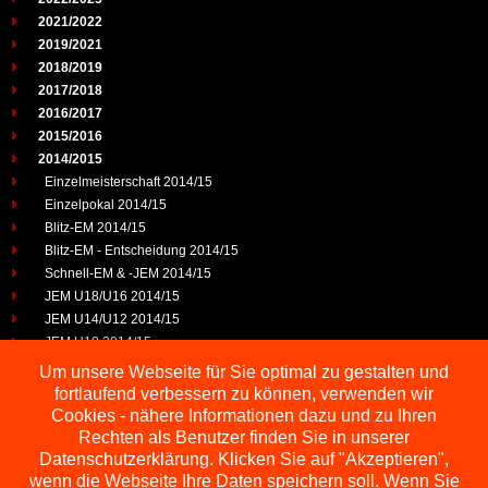
2021/2022
2019/2021
2018/2019
2017/2018
2016/2017
2015/2016
2014/2015
Einzelmeisterschaft 2014/15
Einzelpokal 2014/15
Blitz-EM 2014/15
Blitz-EM - Entscheidung 2014/15
Schnell-EM & -JEM 2014/15
JEM U18/U16 2014/15
JEM U14/U12 2014/15
JEM U10 2014/15
JEP U25 2014/15
Um unsere Webseite für Sie optimal zu gestalten und
2013/2014
fortlaufend verbessern zu können, verwenden wir
2012/2013
Cookies - nähere Informationen dazu und zu Ihren
2011/2012
Rechten als Benutzer finden Sie in unserer
2010/2011
Datenschutzerklärung. Klicken Sie auf "Akzeptieren",
wenn die Webseite Ihre Daten speichern soll. Wenn Sie
2009/2010