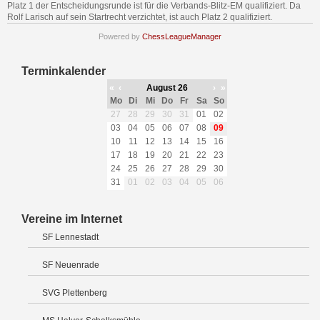
Platz 1 der Entscheidungsrunde ist für die Verbands-Blitz-EM qualifiziert. Da
Rolf Larisch auf sein Startrecht verzichtet, ist auch Platz 2 qualifiziert.
Powered by
ChessLeagueManager
Terminkalender
«
‹
August 26
›
»
Mo
Di
Mi
Do
Fr
Sa
So
27
28
29
30
31
01
02
03
04
05
06
07
08
09
10
11
12
13
14
15
16
17
18
19
20
21
22
23
24
25
26
27
28
29
30
31
01
02
03
04
05
06
Vereine im Internet
SF Lennestadt
SF Neuenrade
SVG Plettenberg