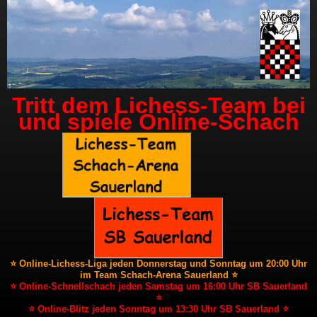
Tritt dem Lichess-Team bei
und spiele Online-Schach
⭐ Online-Lichess-Liga jeden Donnerstag und Sonntag um 20:00 Uhr
im Team Schach-Arena Sauerland ⭐
⭐ Online-Schnellschach jeden Samstag um 16:00 Uhr SB Sauerland
⭐
⭐ Online-Blitz jeden Sonntag um 13:30 Uhr SB Sauerland ⭐