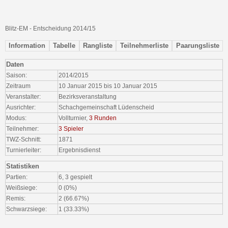
Blitz-EM - Entscheidung 2014/15
Information
Tabelle
Rangliste
Teilnehmerliste
Paarungsliste
Daten
Saison:
2014/2015
Zeitraum
10 Januar 2015 bis 10 Januar 2015
Veranstalter:
Bezirksveranstaltung
Ausrichter:
Schachgemeinschaft Lüdenscheid
Modus:
Vollturnier,
3 Runden
Teilnehmer:
3 Spieler
TWZ-Schnitt:
1871
Turnierleiter:
Ergebnisdienst
Statistiken
Partien:
6, 3 gespielt
Weißsiege:
0 (0%)
Remis:
2 (66.67%)
Schwarzsiege:
1 (33.33%)