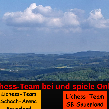
chess-Team bei
und spiele On