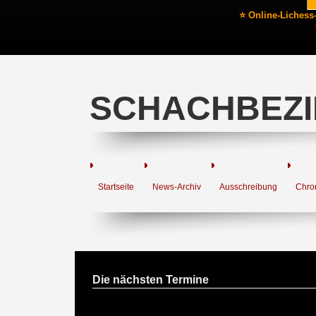
⭐ Online-Lichess
SCHACHBEZI
Startseite
News-Archiv
Ausschreibung
Chro
Die nächsten Termine