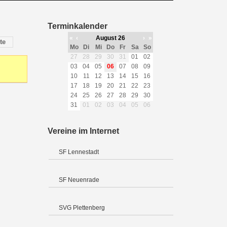
Terminkalender
«
‹
August 26
›
»
te
Mo
Di
Mi
Do
Fr
Sa
So
27
28
29
30
31
01
02
03
04
05
06
07
08
09
10
11
12
13
14
15
16
17
18
19
20
21
22
23
24
25
26
27
28
29
30
31
01
02
03
04
05
06
Vereine im Internet
SF Lennestadt
SF Neuenrade
SVG Plettenberg