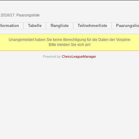
2016/17: Paarungsliste
nformation
Tabelle
Rangliste
Teilnehmerliste
Paarungslis
Unangemeldet haben Sie keine Berechtigung für die Daten der Vorjahre
Bitte melden Sie sich an!
Powered by
ChessLeagueManager